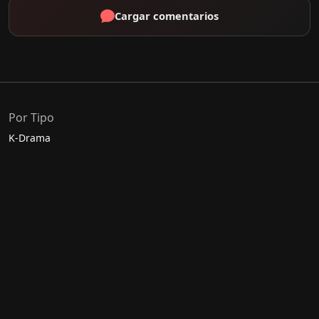
Cargar comentarios
Por Tipo
K-Drama
C-Drama
J-Drama
Thai-Drama
Géneros Populares
Romance
Comedia
Acción
Escolar