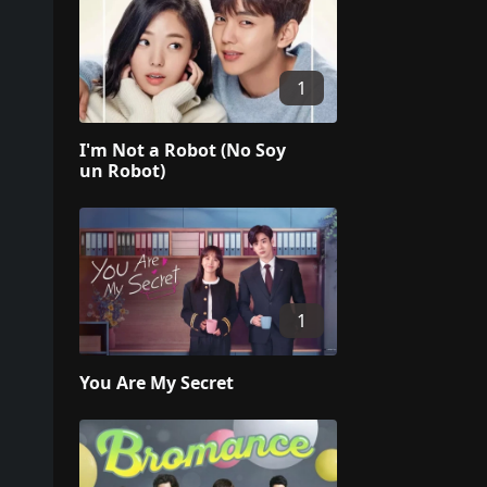
1
I'm Not a Robot (No Soy
un Robot)
1
You Are My Secret