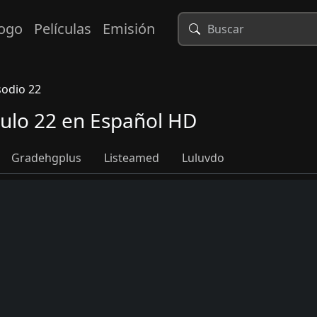
logo
Películas
Emisión
sodio 22
tulo 22 en Español HD
Gradehgplus
Listeamed
Luluvdo