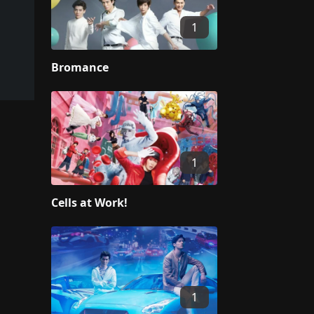
1
Bromance
1
Cells at Work!
1