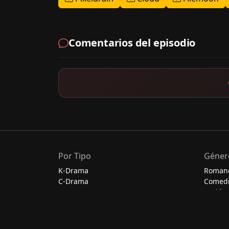
Comentarios del episodio
Por Tipo
Géner
K-Drama
Roman
C-Drama
Comed
J-Drama
Acción
Thai-Drama
Escolar