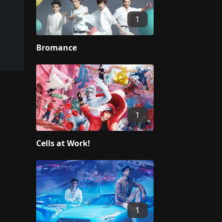
1
Bromance
1
Cells at Work!
1