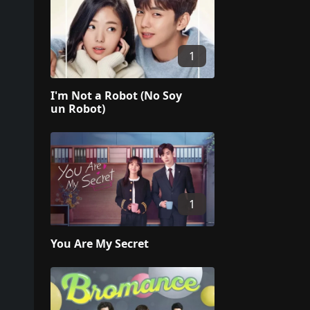
1
I'm Not a Robot (No Soy
un Robot)
1
You Are My Secret