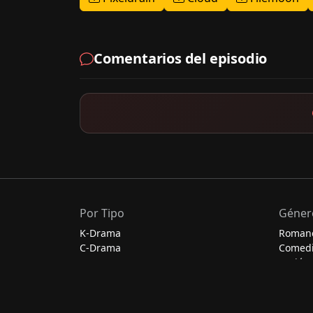
Comentarios del episodio
Por Tipo
Géner
K-Drama
Roman
C-Drama
Comed
J-Drama
Acción
Thai-Drama
Escolar