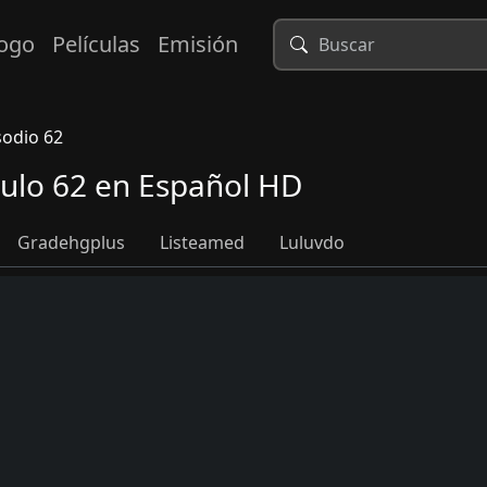
logo
Películas
Emisión
sodio 62
tulo 62 en Español HD
Gradehgplus
Listeamed
Luluvdo