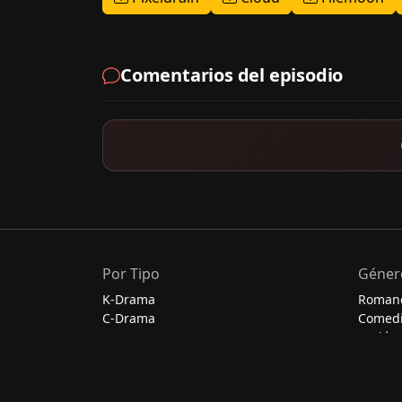
Comentarios del episodio
Por Tipo
Géner
K-Drama
Roman
C-Drama
Comed
J-Drama
Acción
Thai-Drama
Escolar