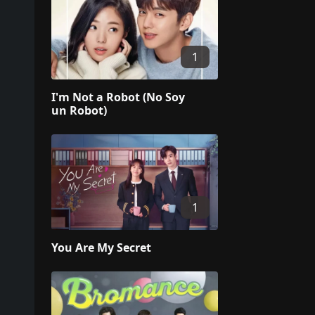
1
I'm Not a Robot (No Soy
un Robot)
1
You Are My Secret