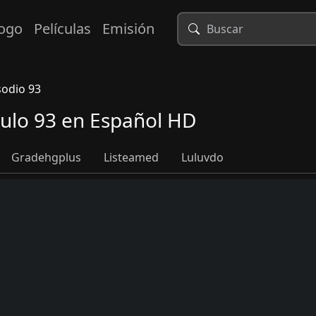
logo
Películas
Emisión
sodio 93
tulo 93 en Español HD
Gradehgplus
Listeamed
Luluvdo