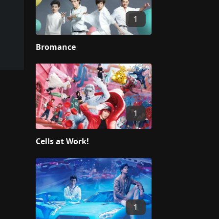
1
Bromance
1
Cells at Work!
1