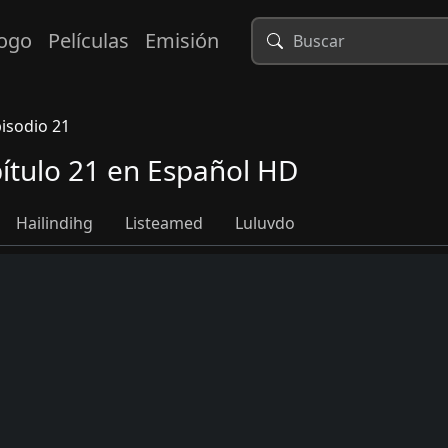
logo
Películas
Emisión
isodio 21
tulo 21 en Español HD
Hailindihg
Listeamed
Luluvdo