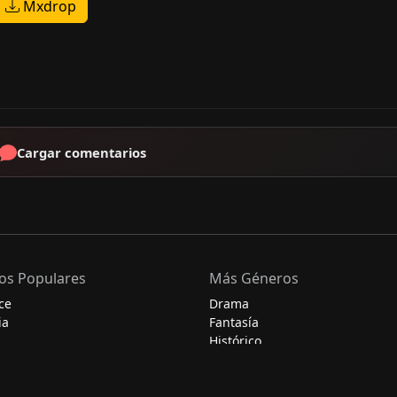
Mxdrop
Cargar comentarios
os Populares
Más Géneros
ce
Drama
ia
Fantasía
Histórico
Misterio