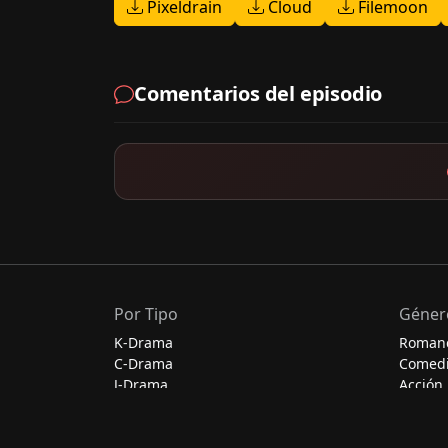
Pixeldrain
Cloud
Filemoon
Comentarios del episodio
Por Tipo
Géner
K-Drama
Roman
C-Drama
Comed
J-Drama
Acción
Thai-Drama
Escolar