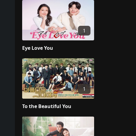
1
Eye Love You
1
To the Beautiful You