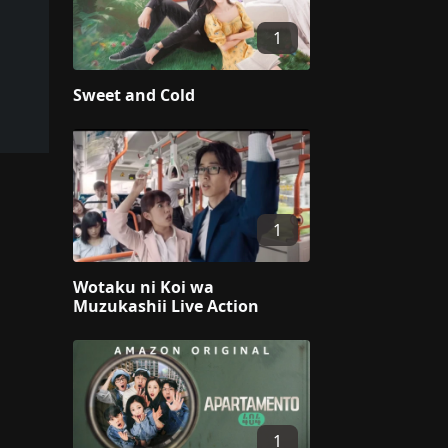
1
Sweet and Cold
1
Wotaku ni Koi wa
Muzukashii Live Action
1