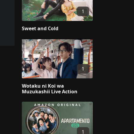
1
Sweet and Cold
1
Wotaku ni Koi wa
Muzukashii Live Action
1