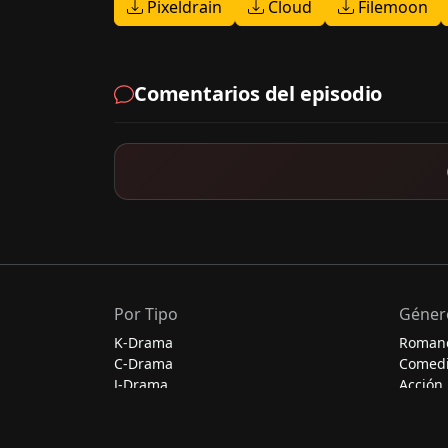
Pixeldrain
Cloud
Filemoon
Comentarios del episodio
Por Tipo
Géner
K-Drama
Roman
C-Drama
Comed
J-Drama
Acción
Thai-Drama
Escolar