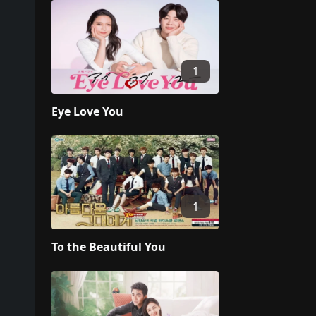
1
Eye Love You
1
To the Beautiful You