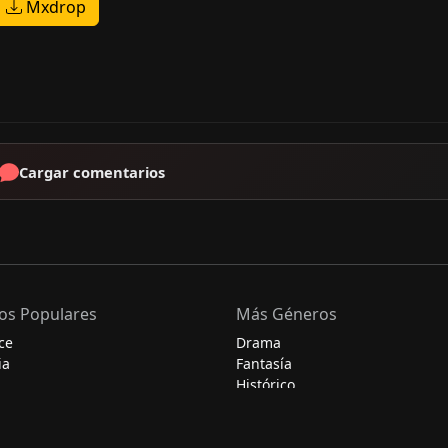
Mxdrop
Cargar comentarios
os Populares
Más Géneros
ce
Drama
ia
Fantasía
Histórico
Misterio