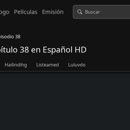
logo
Películas
Emisión
isodio 38
tulo 38 en Español HD
Hailindihg
Listeamed
Luluvdo