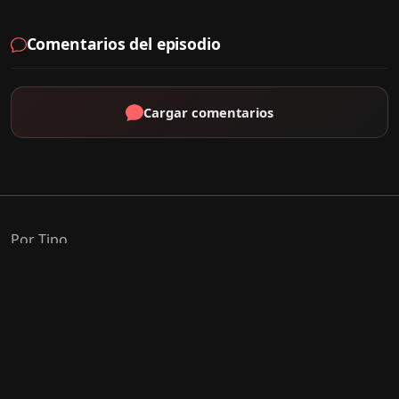
Comentarios del episodio
Cargar comentarios
Por Tipo
K-Drama
C-Drama
J-Drama
Thai-Drama
Géneros Populares
Romance