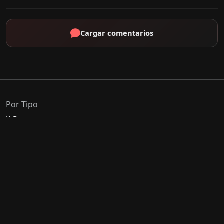
Cargar comentarios
Por Tipo
K-Drama
C-Drama
J-Drama
Thai-Drama
Géneros Populares
Romance
Comedia
Acción
Escolar