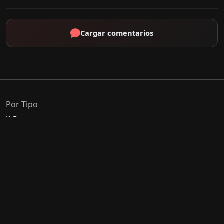
Cargar comentarios
Por Tipo
K-Drama
C-Drama
J-Drama
Thai-Drama
Géneros Populares
Romance
Comedia
Acción
Escolar