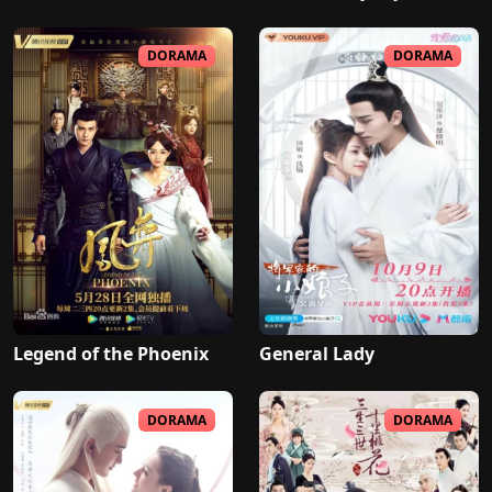
DORAMA
DORAMA
Legend of the Phoenix
General Lady
DORAMA
DORAMA