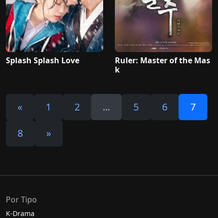
Splash Splash Love
Ruler: Master of the Mas
k
«
1
2
...
5
6
7
8
»
Por Tipo
K-Drama