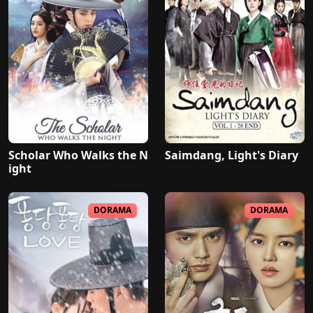
Scholar Who Walks the N
Saimdang, Light's Diary
ight
DORAMA
DORAMA