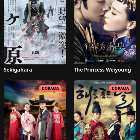
Sekigahara
The Princess Weiyoung
DORAMA
DORAMA