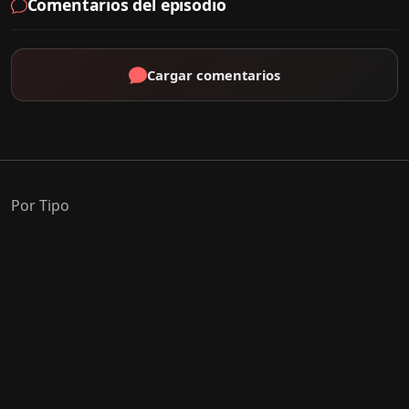
Comentarios del episodio
Cargar comentarios
Por Tipo
K-Drama
C-Drama
J-Drama
Thai-Drama
Géneros Populares
Romance
Comedia
Acción