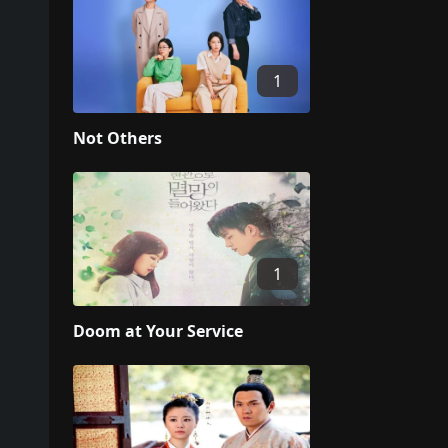
1
Not Others
1
Doom at Your Service