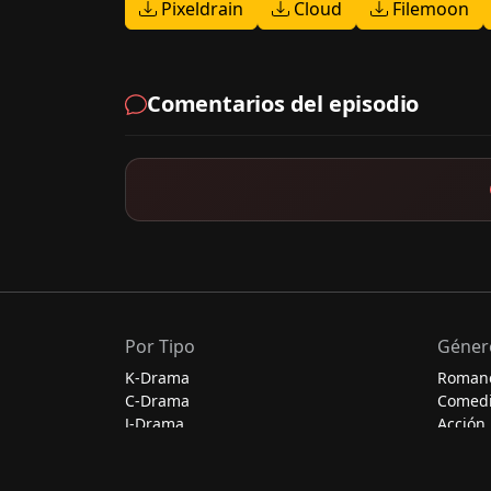
Pixeldrain
Cloud
Filemoon
Comentarios del episodio
Por Tipo
Géner
K-Drama
Roman
C-Drama
Comed
J-Drama
Acción
Thai-Drama
Escolar