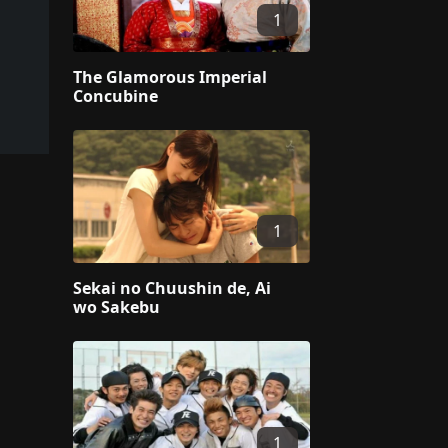
1
The Glamorous Imperial
Concubine
1
Sekai no Chuushin de, Ai
wo Sakebu
1