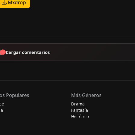
Mxdrop
Cargar comentarios
os Populares
Más Géneros
ce
Drama
ia
Fantasía
Histórico
Misterio