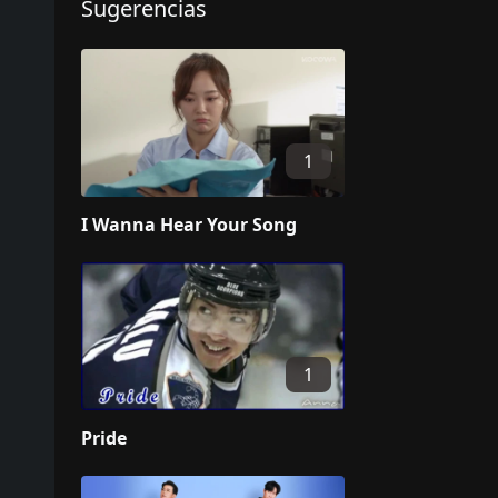
Sugerencias
1
I Wanna Hear Your Song
1
Pride