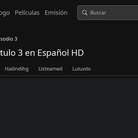
logo
Películas
Emisión
isodio 3
ítulo 3 en Español HD
Hailindihg
Listeamed
Luluvdo