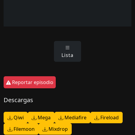
Lista
Reportar episodio
Descargas
Qiwi
Mega
Mediafire
Fireload
Filemoon
Mixdrop