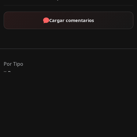
Cargar comentarios
Por Tipo
K-Drama
C-Drama
J-Drama
Thai-Drama
Géneros Populares
Romance
Comedia
Acción
Escolar