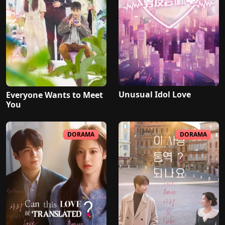
Unusual Idol Love
Everyone Wants to Meet
You
DORAMA
DORAMA