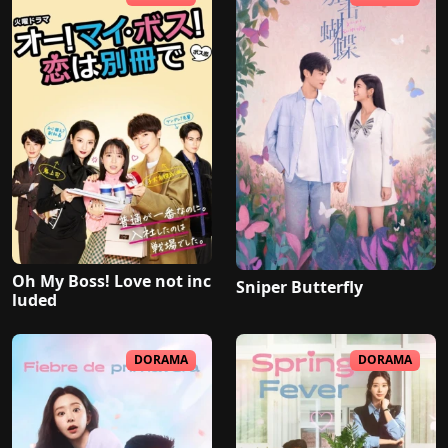
Oh My Boss! Love not inc
Sniper Butterfly
luded
DORAMA
DORAMA