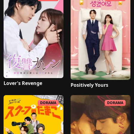
Lover's Revenge
Positively Yours
DORAMA
DORAMA