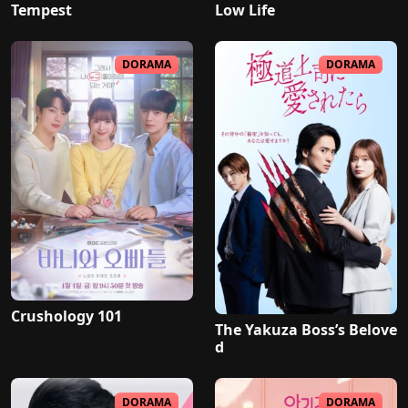
Tempest
Low Life
DORAMA
DORAMA
Crushology 101
The Yakuza Boss’s Belove
d
DORAMA
DORAMA