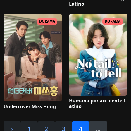
Latino
DORAMA
DORAMA
Humana por accidente L
atino
Undercover Miss Hong
«
1
2
3
4
...